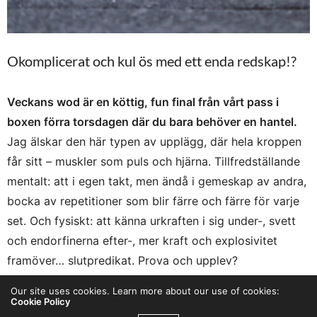
Okomplicerat och kul ös med ett enda redskap!?
Veckans wod är en köttig, fun final från vårt pass i
boxen förra torsdagen där du bara behöver en hantel.
Jag älskar den här typen av upplägg, där hela kroppen
får sitt – muskler som puls och hjärna. Tillfredställande
mentalt: att i egen takt, men ändå i gemeskap av andra,
bocka av repetitioner som blir färre och färre för varje
set. Och fysiskt: att känna urkraften i sig under-, svett
och endorfinerna efter-, mer kraft och explosivitet
framöver… slutpredikat. Prova och upplev?
Our site uses cookies. Learn more about our use of cookies:
Får du inte upp filmen i bloggen hittar du den
här på
Cookie Policy