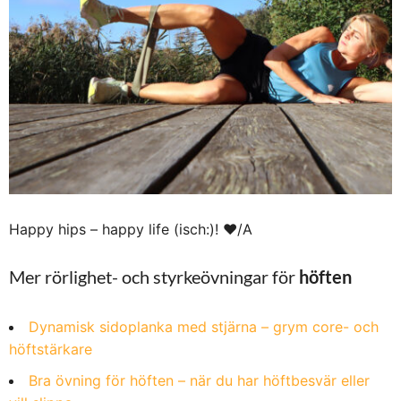
Happy hips – happy life (isch:)! ❤︎/A
Mer rörlighet- och styrkeövningar för
höften
Dynamisk sidoplanka med stjärna – grym core- och
höftstärkare
Bra övning för höften – när du har höftbesvär eller