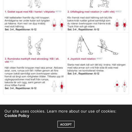
Our site uses cookies. Learn more about our use of cookies:
3-split 2: ben och core
Cookie Policy
ACCEPT