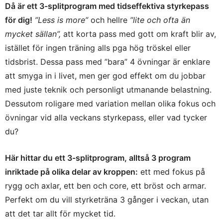
Då är ett 3-splitprogram med tidseffektiva styrkepass
för dig!
”Less is more”
och hellre
”lite och ofta än
mycket sällan”,
att korta pass med gott om kraft blir av,
istället för ingen träning alls pga hög tröskel eller
tidsbrist. Dessa pass med ”bara” 4 övningar är enklare
att smyga in i livet, men ger god effekt om du jobbar
med juste teknik och personligt utmanande belastning.
Dessutom roligare med variation mellan olika fokus och
övningar vid alla veckans styrkepass, eller vad tycker
du?
Här hittar du ett 3-splitprogram, alltså 3 program
inriktade på olika delar av kroppen:
ett med fokus på
rygg och axlar, ett ben och core, ett bröst och armar.
Perfekt om du vill styrketräna 3 gånger i veckan, utan
att det tar allt för mycket tid.