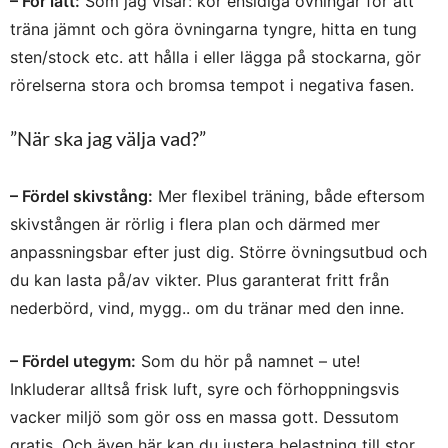
– För lätt:
Som jag visar: kör ensidiga övningar för att
träna jämnt och göra övningarna tyngre, hitta en tung
sten/stock etc. att hålla i eller lägga på stockarna, gör
rörelserna stora och bromsa tempot i negativa fasen.
”När ska jag välja vad?”
– Fördel skivstång:
Mer flexibel träning, både eftersom
skivstången är rörlig i flera plan och därmed mer
anpassningsbar efter just dig. Större övningsutbud och
du kan lasta på/av vikter. Plus garanterat fritt från
nederbörd, vind, mygg.. om du tränar med den inne.
– Fördel utegym:
Som du hör på namnet – ute!
Inkluderar alltså frisk luft, syre och förhoppningsvis
vacker miljö som gör oss en massa gott. Dessutom
gratis. Och även här kan du justera belastning till stor