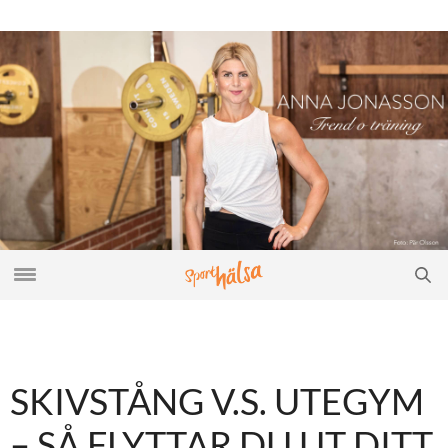
SKIVSTÅNG V.S. UTEGYM
– SÅ FLYTTAR DU UT DITT