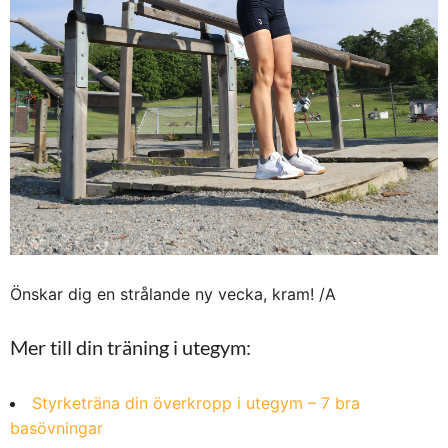
Önskar dig en strålande ny vecka, kram! /A
Mer till din träning i utegym:
Styrketräna din överkropp i utegym – 7 bra
basövningar