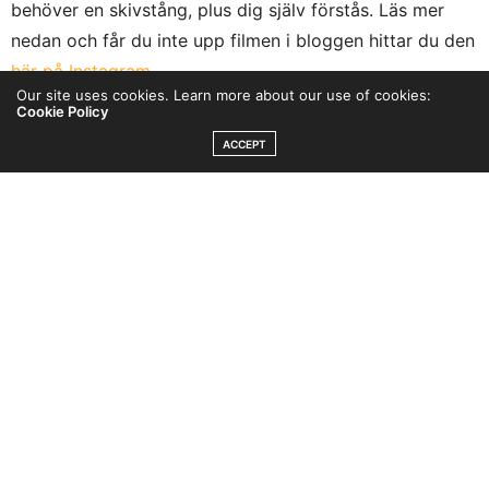
behöver en skivstång, plus dig själv förstås. Läs mer
nedan och får du inte upp filmen i bloggen hittar du den
här på Instagram.
Our site uses cookies. Learn more about our use of cookies:
Cookie Policy
ACCEPT
Kristi flygare wod på 8 minuter
➤ Ladda en skivstång (prova ut vikter innan och