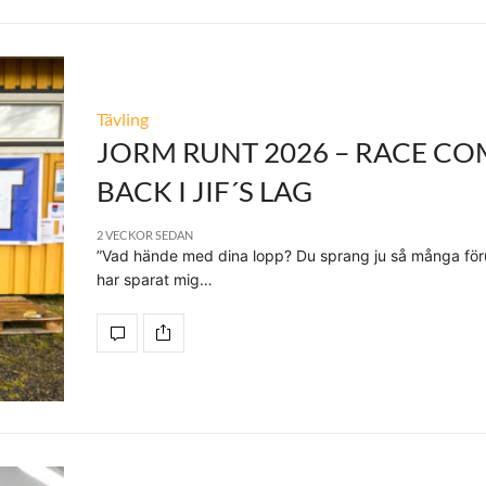
Tävling
JORM RUNT 2026 – RACE CO
BACK I JIF´S LAG
2 VECKOR SEDAN
”Vad hände med dina lopp? Du sprang ju så många föru
har sparat mig…