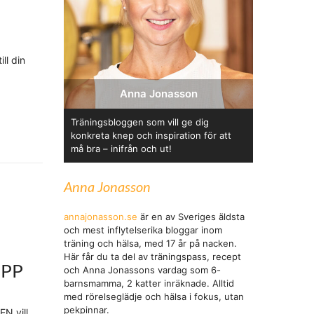
ll din
Anna Jonasson
Träningsbloggen som vill ge dig
konkreta knep och inspiration för att
må bra – inifrån och ut!
Anna Jonasson
annajonasson.se
är en av Sveriges äldsta
och mest inflytelserika bloggar inom
träning och hälsa, med 17 år på nacken.
Här får du ta del av träningspass, recept
OPP
och Anna Jonassons vardag som 6-
barnsmamma, 2 katter inräknade. Alltid
med rörelseglädje och hälsa i fokus, utan
pekpinnar.
EN vill