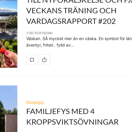
VECKANS TRÄNING OCH
VARDAGSRAPPORT #202
3 VECKOR SEDAN
Väskan. SÅ mycket mer än en väska. En symbol för län
äventyr, frihet.. fylld av…
filmklipp
FAMILJEFYS MED 4
KROPPSVIKTSÖVNINGAR