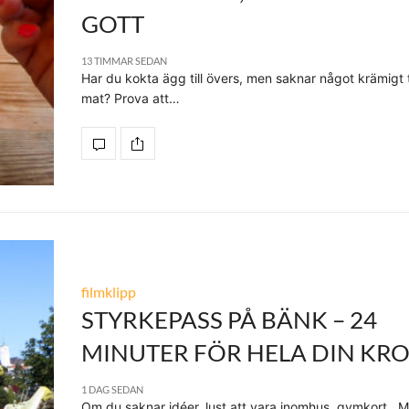
GOTT
13 TIMMAR SEDAN
Har du kokta ägg till övers, men saknar något krämigt ti
mat? Prova att…
filmklipp
STYRKEPASS PÅ BÄNK – 24
MINUTER FÖR HELA DIN KR
1 DAG SEDAN
Om du saknar idéer, lust att vara inomhus, gymkort.. M