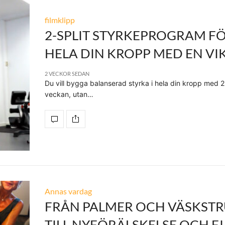
filmklipp
2-SPLIT STYRKEPROGRAM F
HELA DIN KROPP MED EN VI
2 VECKOR SEDAN
Du vill bygga balanserad styrka i hela din kropp med 2
veckan, utan…
Annas vardag
FRÅN PALMER OCH VÄSKSTR
TILL NYFÖRÄLSKELSE OCH FJ