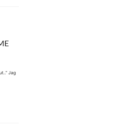
ME
t..” Jag