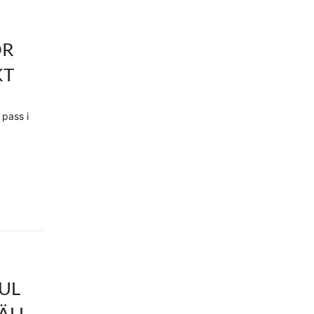
ÖR
KT
 pass i
UL
ÄLL –