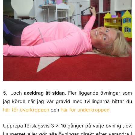
5. …och
axeldrag åt sidan
. Fler liggande övningar som
jag körde när jag var gravid med tvillingarna hittar du
här för överkroppen
och
här för underkroppen
.
Upprepa förslagsvis 3 x 10 gånger på varje övning , ev.
i superset eller gör alla övningar direkt efter varandra i