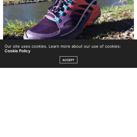
Our site uses cookies. Learn more about our use of cookies:
Cookie Policy
ACCEPT
Mina trailskor
All Out Charge
är stabil och sköna både
för promenader och löpning.
Men.
För att knyta an till rubriken och som jag skrev om
igår – det gäller att få in det i vardagen. Hellre dagliga
promenader än en löprunda/vecka. Här är 6 tips för att
må bra, både fysiskt och mentalt varje dag: