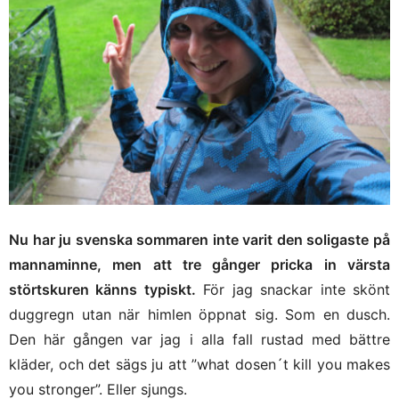
Nu har ju svenska sommaren inte varit den soligaste på
mannaminne, men att tre gånger pricka in värsta
störtskuren känns typiskt.
För jag snackar inte skönt
duggregn utan när himlen öppnat sig. Som en dusch.
Den här gången var jag i alla fall rustad med bättre
kläder, och det sägs ju att ”what dosen´t kill you makes
you stronger”. Eller sjungs.