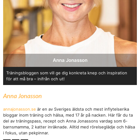
Anna Jonasson
Träningsbloggen som vill ge dig konkreta knep och inspiration
för att må bra – inifrån och ut!
Anna Jonasson
annajonasson.se
är en av Sveriges äldsta och mest inflytelserika
bloggar inom träning och hälsa, med 17 år på nacken. Här får du ta
del av träningspass, recept och Anna Jonassons vardag som 6-
barnsmamma, 2 katter inräknade. Alltid med rörelseglädje och hälsa
i fokus, utan pekpinnar.