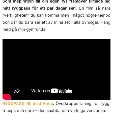
Som inspiration till din egen fys framöver filmade jag
mitt ryggpass för ett par dagar sen.
En film så nära
”verkligheten” du kan komma men i något högre tempo
och där du bara ser ett av mina set i alla övningar. Häng
med på min gymrunda!
RYGGPASS IRL med Anna
.
Överkroppsträning för rygg,
triceps och core – den snabba och verkliga versionen.