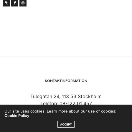
KONTAKTINFORMATION
Tulegatan 24, 113 53 Stockholm
Telefon: 08-122 01 457
Växel: 08-441 00 10
Our site uses cookies. Learn more about our use of cookies:
Cookie Policy
E-post:
info@sporthalsa.se
ACCEPT