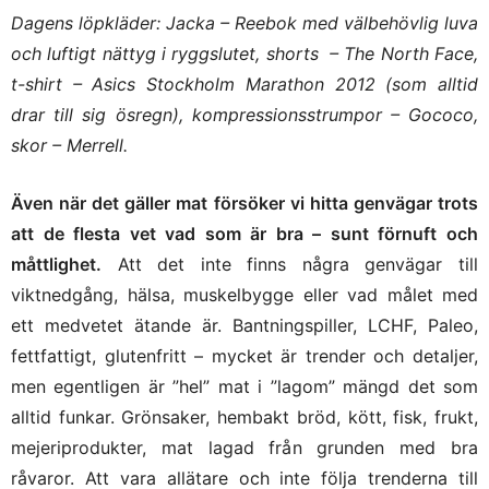
Dagens löpkläder: Jacka – Reebok med välbehövlig luva
och luftigt nättyg i ryggslutet, shorts – The North Face,
t-shirt – Asics Stockholm Marathon 2012 (som alltid
drar till sig ösregn), kompressionsstrumpor – Gococo,
skor – Merrell.
Även när det gäller mat försöker vi hitta genvägar trots
att de flesta vet vad som är bra – sunt förnuft och
måttlighet.
Att det inte finns några genvägar till
viktnedgång, hälsa, muskelbygge eller vad målet med
ett medvetet ätande är. Bantningspiller, LCHF, Paleo,
fettfattigt, glutenfritt – mycket är trender och detaljer,
men egentligen är ”hel” mat i ”lagom” mängd det som
alltid funkar. Grönsaker, hembakt bröd, kött, fisk, frukt,
mejeriprodukter, mat lagad från grunden med bra
råvaror. Att vara allätare och inte följa trenderna till