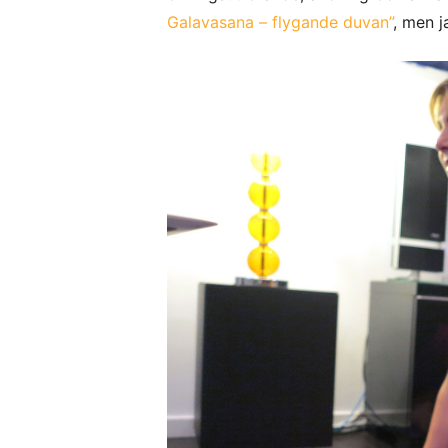
Galavasana – flygande duvan”
, men j