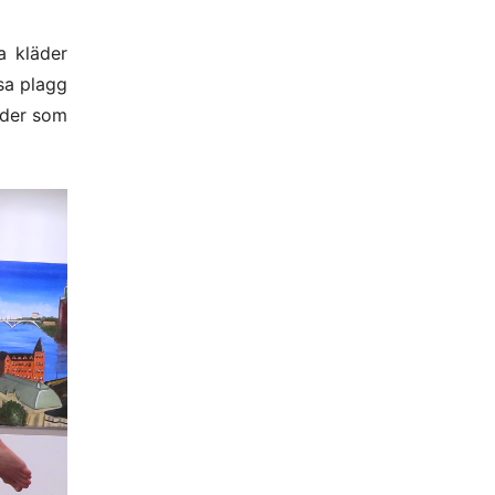
a kläder
sa plagg
äder som