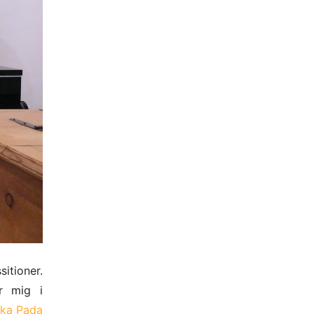
itioner.
r mig i
Eka Pada