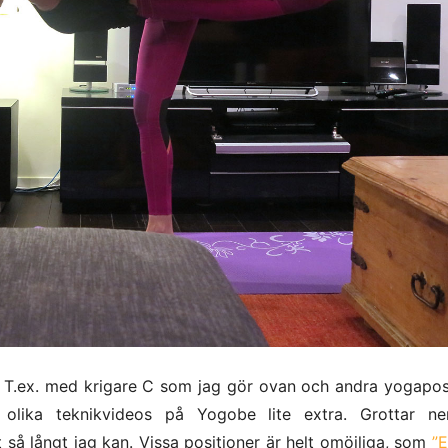
. T.ex. med krigare C som jag gör ovan och andra yogaposs
lika teknikvideos på Yogobe lite extra. Grottar ne
så långt jag kan. Vissa positioner är helt omöjliga, som
”