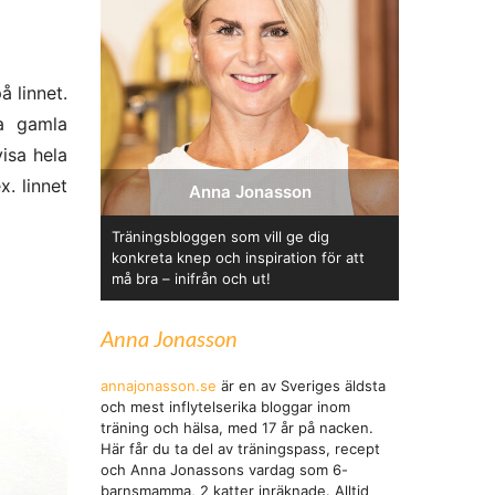
å linnet.
na gamla
isa hela
. linnet
Anna Jonasson
Träningsbloggen som vill ge dig
konkreta knep och inspiration för att
må bra – inifrån och ut!
Anna Jonasson
annajonasson.se
är en av Sveriges äldsta
och mest inflytelserika bloggar inom
träning och hälsa, med 17 år på nacken.
Här får du ta del av träningspass, recept
och Anna Jonassons vardag som 6-
barnsmamma, 2 katter inräknade. Alltid