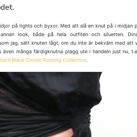
odet.
djor på tights och byxor. Med att slå en knut på i midjan p
 annan look, både på hela outfiten och siluetten. Di
 som jag, sätt knuten lågt, om du inte är bekväm med att v
 även många färdigknutna plagg ute i handeln just nu, t.ex
isch Black Clover Running Collection
.