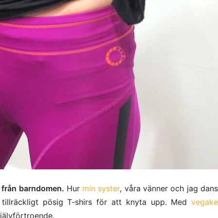
r från barndomen.
Hur
min syster
, våra vänner och jag dan
tillräckligt pösig T-shirs för att knyta upp. Med
vegake
jälvförtroende.