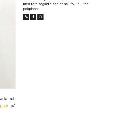
med rörelseglädje och hälsa i fokus, utan
pekpinnar.
sade och
psar
på