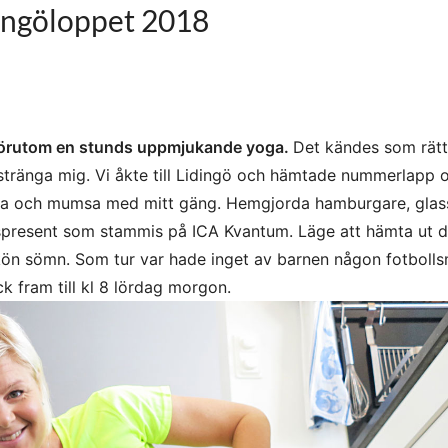
dingöloppet 2018
, förutom en stunds uppmjukande yoga.
Det kändes som rätt 
stränga mig. Vi åkte till Lidingö och hämtade nummerlapp 
adda och mumsa med mitt gäng. Hemgjorda hamburgare, glas
spresent som stammis på ICA Kvantum. Läge att hämta ut de
skön sömn. Som tur var hade inget av barnen någon fotboll
 fram till kl 8 lördag morgon.