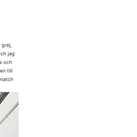
grej,
och jag
s och
n till
smatch