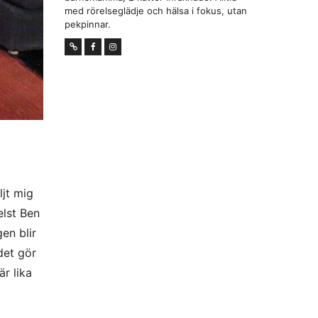
med rörelseglädje och hälsa i fokus, utan
pekpinnar.
ljt mig
elst Ben
en blir
det gör
är lika