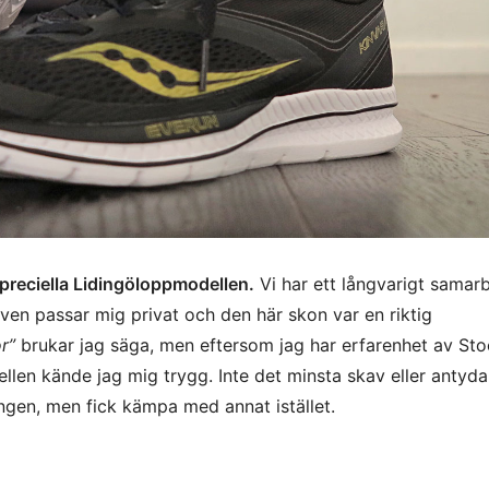
preciella Lidingöloppmodellen.
Vi har ett långvarigt samar
en passar mig privat och den här skon var en riktig
r”
brukar jag säga, men eftersom jag har erfarenhet av St
llen kände jag mig trygg. Inte det minsta skav eller antydan
ången, men fick kämpa med annat istället.