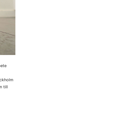
bete
ockholm
 till