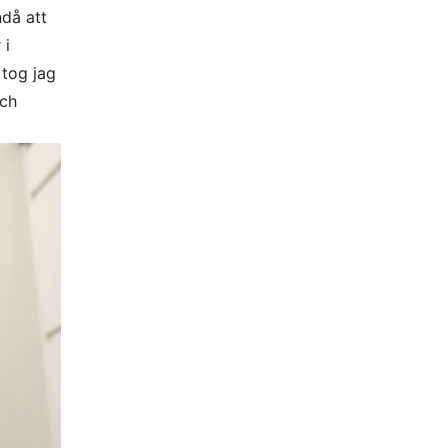
ndå att
 i
 tog jag
och