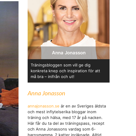
Anna Jonasson
Träningsbloggen som vill ge dig
konkreta knep och inspiration för att
må bra – inifrån och ut!
Anna Jonasson
annajonasson.se
är en av Sveriges äldsta
och mest inflytelserika bloggar inom
träning och hälsa, med 17 år på nacken.
Här får du ta del av träningspass, recept
och Anna Jonassons vardag som 6-
barnsmamma, 2 katter inräknade. Alltid