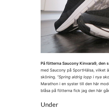
På fötterna Saucony Kinvara9, den s
med Saucony på SportHälsa, vilket äv
sköning.
”Spring aldrig lopp i nya sko
Marathon i en syster till den här mode
blåsa på fötterna fick jag den här g
Under