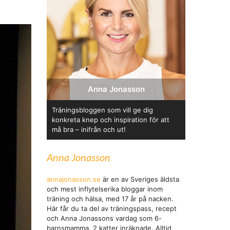
Anna Jonasson
Träningsbloggen som vill ge dig
konkreta knep och inspiration för att
må bra – inifrån och ut!
Anna Jonasson
annajonasson.se
är en av Sveriges äldsta
och mest inflytelserika bloggar inom
träning och hälsa, med 17 år på nacken.
Här får du ta del av träningspass, recept
och Anna Jonassons vardag som 6-
barnsmamma, 2 katter inräknade. Alltid