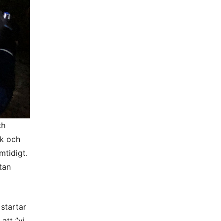
ch
ik och
mtidigt.
tan
startar
att ”vi