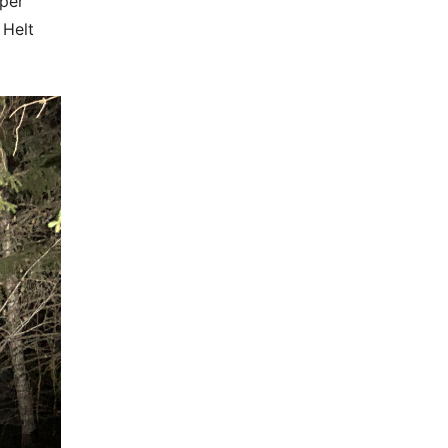
pper
 Helt