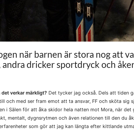
ogen när barnen är stora nog att va
 andra dricker sportdryck och åke
m det verkar märkligt?
Det tycker jag också. Dels att tiden g
till och med ser fram emot att ta ansvar, FF och sköta sig s
linjen i Sälen för att åka skidor hela natten mot Mora, när det 
skt, mentalt, dygnsrytmen och även relationen till den du å
erfarenheter som gör att jag kan längta efter kittlande utm