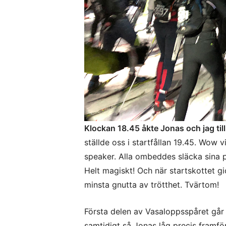
Klockan 18.45 åkte Jonas och jag till
ställde oss i startfållan 19.45. Wow 
speaker. Alla ombeddes släcka sina p
Helt magiskt! Och när startskottet g
minsta gnutta av trötthet. Tvärtom!
Första delen av Vasaloppsspåret går 
samtidigt så Jonas låg precis framför