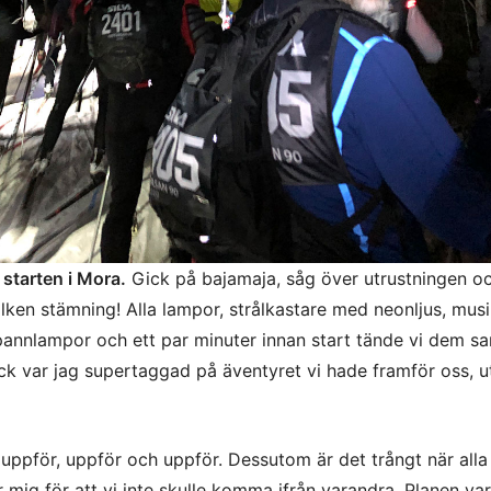
 starten i Mora.
Gick på bajamaja, såg över utrustningen o
vilken stämning! Alla lampor, strålkastare med neonljus, mus
annlampor och ett par minuter innan start tände vi dem sa
ick var jag supertaggad på äventyret vi hade framför oss, u
uppför, uppför och uppför. Dessutom är det trångt när alla 
 mig för att vi inte skulle komma ifrån varandra. Planen var 