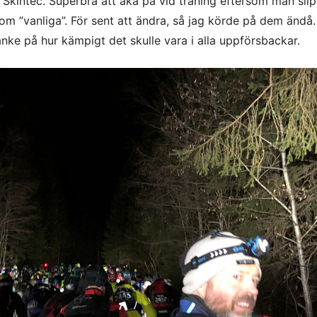
Skintec. Superbra att åka på vid träning eftersom man sli
om ”vanliga”. För sent att ändra, så jag körde på dem ändå.
tanke på hur kämpigt det skulle vara i alla uppförsbackar.