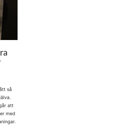
ra
r
ått så
jälva.
går att
ker med
aningar.