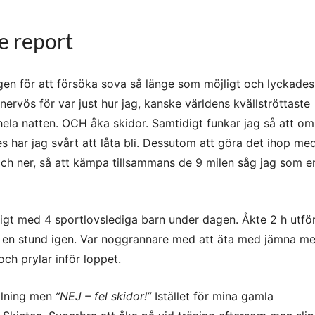
e report
en för att försöka sova så länge som möjligt och lyckades
 nervös för var just hur jag, kanske världens kvällströttaste
hela natten. OCH åka skidor. Samtidigt funkar jag så att om
s har jag svårt att låta bli. Dessutom att göra det ihop me
och ner, så att kämpa tillsammans de 9 milen såg jag som e
öjligt med 4 sportlovslediga barn under dagen. Åkte 2 h utfö
n en stund igen. Var noggrannare med att äta med jämna me
och prylar inför loppet.
llning men
”NEJ – fel skidor!”
Istället för mina gamla