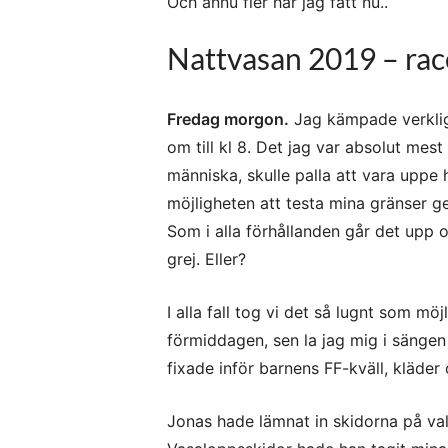
Och ännu fler har jag fått nu..
Nattvasan 2019 – rac
Fredag morgon.
Jag kämpade verklig
om till kl 8. Det jag var absolut mest
människa, skulle palla att vara uppe 
möjligheten att testa mina gränser ge
Som i alla förhållanden går det upp 
grej. Eller?
I alla fall tog vi det så lugnt som m
förmiddagen, sen la jag mig i sänge
fixade inför barnens FF-kväll, kläder 
Jonas hade lämnat in skidorna på va