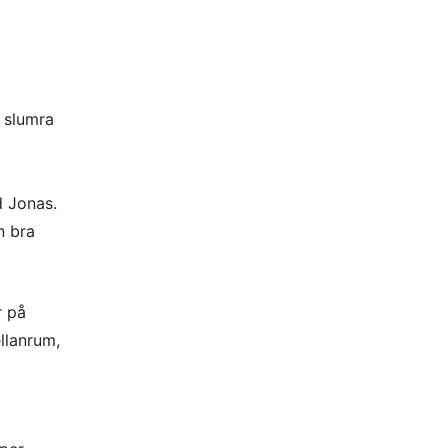
 slumra
d Jonas.
n bra
r på
llanrum,