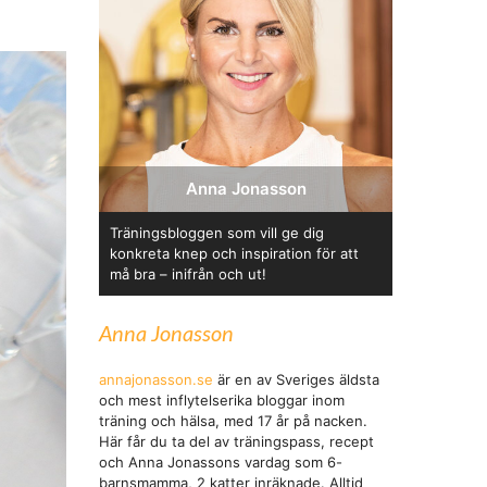
Anna Jonasson
Träningsbloggen som vill ge dig
konkreta knep och inspiration för att
må bra – inifrån och ut!
Anna Jonasson
annajonasson.se
är en av Sveriges äldsta
och mest inflytelserika bloggar inom
träning och hälsa, med 17 år på nacken.
Här får du ta del av träningspass, recept
och Anna Jonassons vardag som 6-
barnsmamma, 2 katter inräknade. Alltid