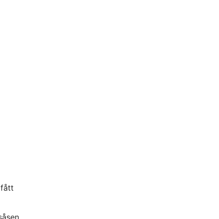
fått
såsen.