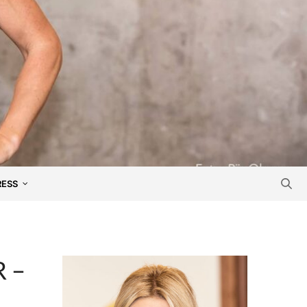
RESS
 –