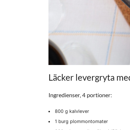
Läcker levergryta m
Ingredienser, 4 portioner:
800
g
kalv
lever
1 burg plommontomater