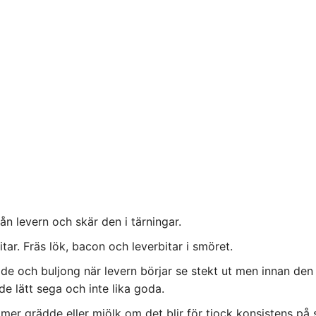
ån levern och skär den i tärningar.
itar. Fräs lök, bacon och leverbitar i smöret.
ädde och buljong när levern börjar se stekt ut men innan den 
 de lätt sega och inte lika goda.
tt mer grädde eller mjölk om det blir för tjock konsistens på 