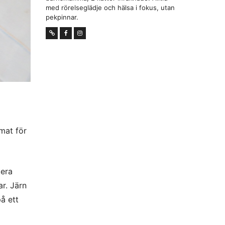
med rörelseglädje och hälsa i fokus, utan
pekpinnar.
mat för
tera
r. Järn
på ett