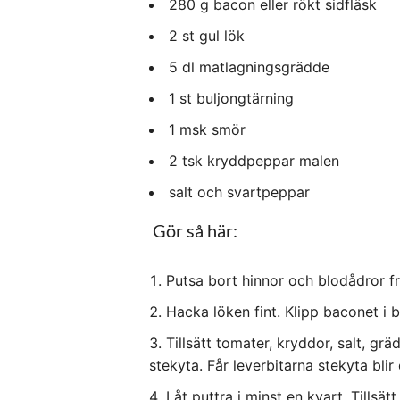
280
g
bacon
eller rökt sidfläsk
2
st
gul lök
5
dl
matlagningsgrädde
1
st
buljongtärning
1
msk
smör
2
tsk
kryddpeppar
malen
salt och svartpeppar
Gör så här:
Putsa bort hinnor och blodådror fr
Hacka löken fint. Klipp baconet i b
Tillsätt tomater, kryddor, salt, gr
stekyta. Får leverbitarna stekyta blir
Låt puttra i minst en kvart. Tillsä