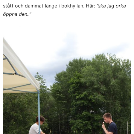
stått och dammat länge i bokhyllan. Här:
”ska jag orka
öppna den..”