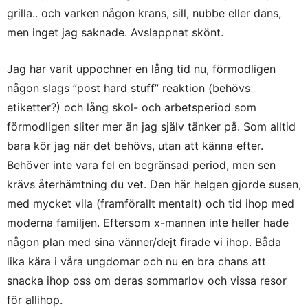
grilla.. och varken någon krans, sill, nubbe eller dans,
men inget jag saknade. Avslappnat skönt.
Jag har varit uppochner en lång tid nu, förmodligen
någon slags ”post hard stuff” reaktion (behövs
etiketter?) och lång skol- och arbetsperiod som
förmodligen sliter mer än jag själv tänker på. Som alltid
bara kör jag när det behövs, utan att känna efter.
Behöver inte vara fel en begränsad period, men sen
krävs återhämtning du vet. Den här helgen gjorde susen,
med mycket vila (framförallt mentalt) och tid ihop med
moderna familjen. Eftersom x-mannen inte heller hade
någon plan med sina vänner/dejt firade vi ihop. Båda
lika kära i våra ungdomar och nu en bra chans att
snacka ihop oss om deras sommarlov och vissa resor
för allihop.