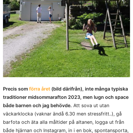
Precis som
förra året
(bild därifrån), inte många typiska
traditioner midsommarafton 2023, men lugn och space
både barnen och jag behövde.
Att sova ut utan
väckarklocka (vaknar ändå 6.30 men stressfritt..), gå
barfota och äta alla måltider på altanen, logga ut från
både hjärnan och Instagram, in i en bok, spontansporta,