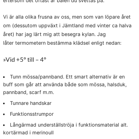
eftersom det oftast är bålen du svettas på.
Vi är alla olika frusna av oss, men som van löpare året
om (dessutom uppväxt i Jämtland med vinter ca halva
året) har jag lärt mig att besegra kylan. Jag
låter termometern bestämma klädsel enligt nedan:
»Vid +5° till – 4°
Tunn mössa/pannband. Ett smart alternativ är en
buff som går att använda både som mössa, halsduk,
pannband, scarf m.m.
Tunnare handskar
Funktionsstrumpor
Långärmad underställströja i funktionsmaterial alt.
kortärmad i merinoull