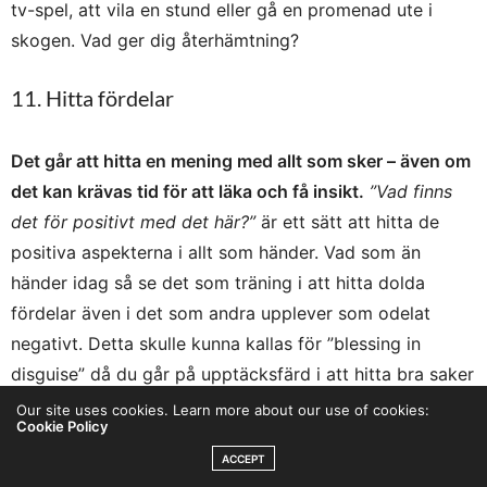
tv-spel, att vila en stund eller gå en promenad ute i
skogen. Vad ger dig återhämtning?
11. Hitta fördelar
Det går att hitta en mening med allt som sker – även om
det kan krävas tid för att läka och få insikt.
”Vad finns
det för positivt med det här?”
är ett sätt att hitta de
positiva aspekterna i allt som händer. Vad som än
händer idag så se det som träning i att hitta dolda
fördelar även i det som andra upplever som odelat
negativt. Detta skulle kunna kallas för ”blessing in
disguise” då du går på upptäcksfärd i att hitta bra saker
med alla möten, både dem som stärkt dig och dem som
Our site uses cookies. Learn more about our use of cookies:
Cookie Policy
tryckt ned dig.
ACCEPT