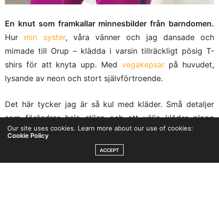
En knut som framkallar minnesbilder från barndomen.
Hur
min syster
, våra vänner och jag dansade och
mimade till Orup – klädda i varsin tillräckligt pösig T-
shirs för att knyta upp. Med
vegakepsar
på huvudet,
lysande av neon och stort självförtroende.
Det här tycker jag är så kul med kläder. Små detaljer
som förändrar hela stilen och att välja kläder plagg
Our site uses cookies. Learn more about our use of cookies:
som är smickrande för din kroppsform. För det är ju
Cookie Policy
aldrig din kropp som inte passar vissa plagg – då är det
ACCEPT
kläderna det är fel på. Har du någon kroppsdel du är
extra stolt över så använd kläder som framhäver den.