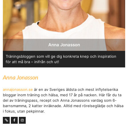
Anna Jonasson
Träningsbloggen som vill ge dig konkreta knep och inspiration
för att må bra – inifrån och ut!
Anna Jonasson
annajonasson.se
är en av Sveriges äldsta och mest inflytelserika
bloggar inom träning och hälsa, med 17 år på nacken. Här får du ta
del av träningspass, recept och Anna Jonassons vardag som 6-
barnsmamma, 2 katter inräknade. Alltid med rörelseglädje och hälsa
i fokus, utan pekpinnar.