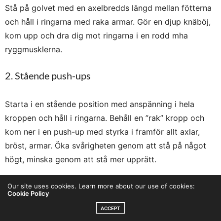
Stå på golvet med en axelbredds längd mellan fötterna
och håll i ringarna med raka armar. Gör en djup knäböj,
kom upp och dra dig mot ringarna i en rodd mha
ryggmusklerna.
2. Stående push-ups
Starta i en stående position med anspänning i hela
kroppen och håll i ringarna. Behåll en ”rak” kropp och
kom ner i en push-up med styrka i framför allt axlar,
bröst, armar. Öka svårigheten genom att stå på något
högt, minska genom att stå mer upprätt.
3. Step Back Lunge
Our site uses cookies. Learn more about our use of cookies:
Cookie Policy
ACCEPT
Stå upprätt och håll i ringarna. Lyft det ena benet och