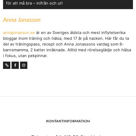
för att må bra – inifrån och ut!
Anna Jonasson
annajonasson.se
är en av Sveriges äldsta och mest inflytelserika
bloggar inom träning och hälsa, med 17 år på nacken. Här får du ta
del av träningspass, recept och Anna Jonassons vardag som 6-
barnsmamma, 2 katter inräknade. Alltid med rörelseglädje och hälsa
i fokus, utan pekpinnar.
KONTAKTINFORMATION