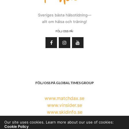
Sveriges bästa hälsotidning—
allt om hälsa och träning!
FÖLJ OSS PÅ:
FÖLJ OSS PÅ GLOBAL TIMES GROUP
www.matchdax.se
www.vinsider.se
www.skidinfo.se
www.globaltimesgroup.com
Our site uses cookies. Learn more about our use of cookies:
Cookie Policy