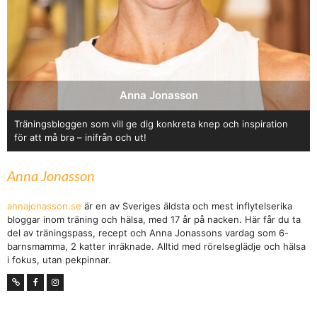
Anna Jonasson
Träningsbloggen som vill ge dig konkreta knep och inspiration
för att må bra – inifrån och ut!
Anna Jonasson
annajonasson.se
är en av Sveriges äldsta och mest inflytelserika
bloggar inom träning och hälsa, med 17 år på nacken. Här får du ta
del av träningspass, recept och Anna Jonassons vardag som 6-
barnsmamma, 2 katter inräknade. Alltid med rörelseglädje och hälsa
i fokus, utan pekpinnar.