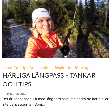
annas formtips
,
Annas träning
,
inspiration
,
löpning
HÄRLIGA LÅNGPASS – TANKAR
OCH TIPS
FEBRUARI 28, 2016
Det är något speciellt med långpass som inte andra de korta eller
intervallpassen har. Som…