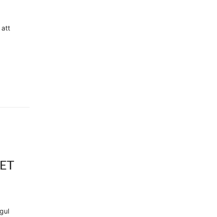
 att
HET
gul