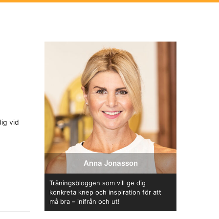
ig vid
Anna Jonasson
Träningsbloggen som vill ge dig
konkreta knep och inspiration för att
må bra – inifrån och ut!