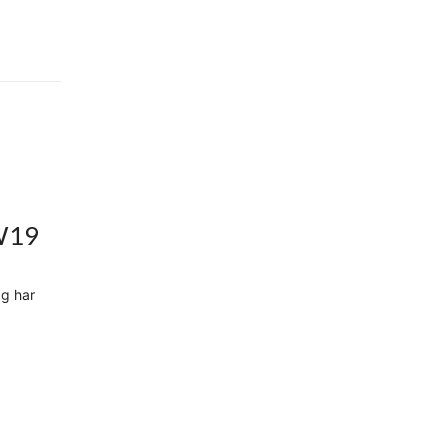
W19
ag har