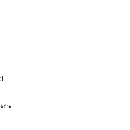
I
å fina