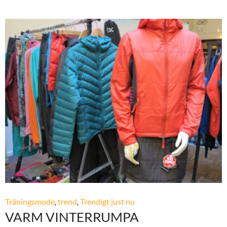
Träningsmode
,
trend
,
Trendigt just nu
VARM VINTERRUMPA