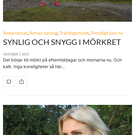
Anna testar
,
Annas vardag
,
Träningsmode
,
Trendigt just nu
SYNLIG OCH SNYGG I MÖRKRET
OKTOBER 7, 2015
Det börjar bli mörkt på eftermiddagar och mornarna nu. Och
kallt. Inga konstigheter så här…