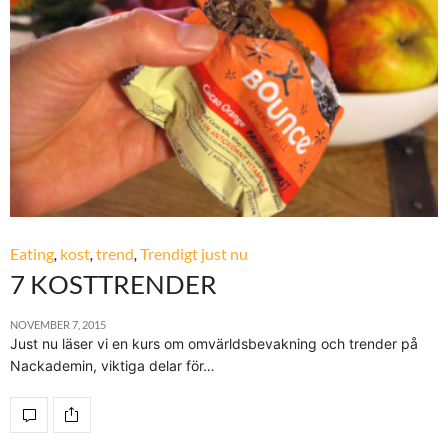
Eating
,
kost
,
trend
,
Trendigt just nu
7 KOSTTRENDER
NOVEMBER 7, 2015
Just nu läser vi en kurs om omvärldsbevakning och trender på
Nackademin, viktiga delar för…