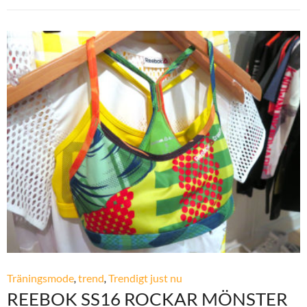
Träningsmode
,
trend
,
Trendigt just nu
REEBOK SS16 ROCKAR MÖNSTER