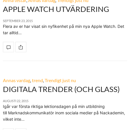
Anna testar
,
Annas vardag
,
Trendigt just nu
APPLE WATCH UTVÄRDERING
SEPTEMBER 23, 2015
Flera av er har visat sin nyfikenhet på min nya Apple Watch. Det
tar alltid…
Annas vardag
,
trend
,
Trendigt just nu
DIGITALA TRENDER (OCH GLASS)
AUGUSTI 22, 2015
Igår var första riktiga lektionsdagen på min utbildning
till Marknadskommunikatör inom sociala medier på Nackademin,
vilket inte…