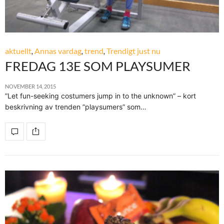
aktuellt
,
Annas vardag
,
trend
,
Trendigt just nu
FREDAG 13E SOM PLAYSUMER
NOVEMBER 14, 2015
”Let fun-seeking costumers jump in to the unknown” – kort
beskrivning av trenden ”playsumers” som…